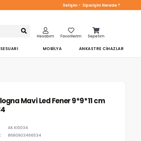
İletişim -
Siparişim Nerede ?
Hesabım
Favorilerim
Sepetim
KSESUARI
MOBİLYA
ANKASTRE CİHAZLAR
ologna Mavi Led Fener 9*9*11 cm
34
AK.KI0034
8680903466534