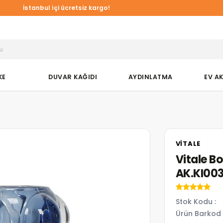
a Duvar Kağıtlarında online özel %10 indirim!
İstanbul içi ücretsiz kargo!
KE
DUVAR KAĞIDI
AYDINLATMA
EV A
VITALE
Vitale B
AK.KI00
Stok Kodu
Ürün Barkod