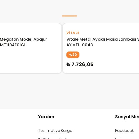
›
VITALE
a Megafon Model Abajur
Vitale Metal Ayaklı Masa Lambası 
.MT1194E0IGL
AY.VTL-0043
%20
₺ 7.726,05
Yardım
Sosyal Me
Teslimat ve Kargo
Facebook