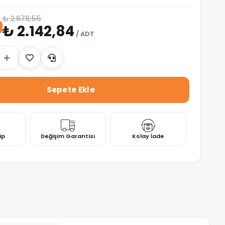
₺ 2.678,55
₺ 2.142,84
/ ADT
ip
Değişim Garantisi
Kolay İade