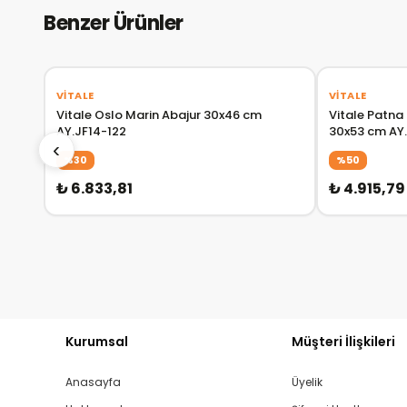
Benzer Ürünler
‹
›
‹
VITALE
VITALE
Vitale Oslo Marin Abajur 30x46 cm
Vitale Patn
AY.JF14-122
30x53 cm AY
‹
%30
%50
₺ 6.833,81
₺ 4.915,79
Kurumsal
Müşteri İlişkileri
Anasayfa
Üyelik