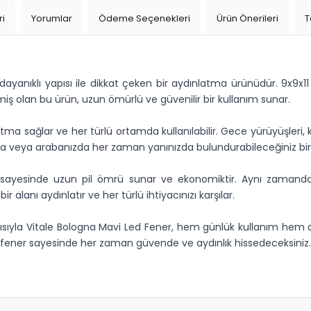
ri
Yorumlar
Ödeme Seçenekleri
Ürün Önerileri
T
ayanıklı yapısı ile dikkat çeken bir aydınlatma ürünüdür. 9x9x
lmiş olan bu ürün, uzun ömürlü ve güvenilir bir kullanım sunar.
atma sağlar ve her türlü ortamda kullanılabilir. Gece yürüyüşleri, 
zda veya arabanızda her zaman yanınızda bulundurabileceğiniz bir
i sayesinde uzun pil ömrü sunar ve ekonomiktir. Aynı zamanda 
 bir alanı aydınlatır ve her türlü ihtiyacınızı karşılar.
ısıyla Vitale Bologna Mavi Led Fener, hem günlük kullanım hem
 fener sayesinde her zaman güvende ve aydınlık hissedeceksiniz.