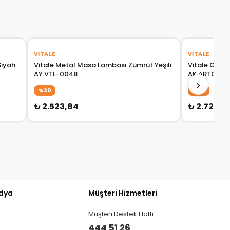
‹
›
VITALE
VITALE
Siyah
Vitale Metal Masa Lambası Zümrüt Yeşili
Vitale Gümü
AY.VTL-0048
AK.ART0072
›
%30
%50
₺ 2.523,84
₺ 2.728,12
dya
Müşteri Hizmetleri
Müşteri Destek Hattı
444 51 26