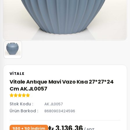
VITALE
Vitale Antıque Mavi Vazo Kısa 27*27*24
Cm AK.JL0057
Stok Kodu
AK.JL0057
Ürün Barkod
8680903424596
₺ 3.136,36
%50 + %0 İndirim
/ ADT