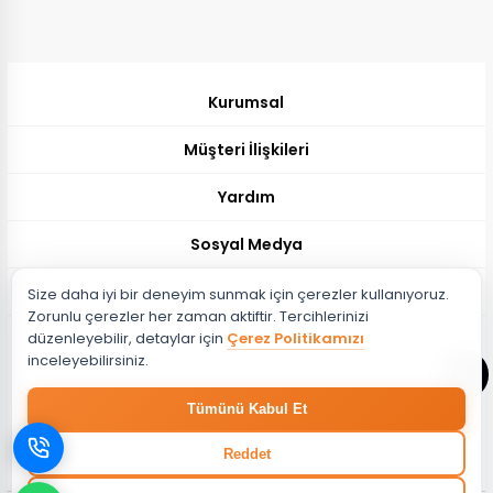
Kurumsal
Müşteri İlişkileri
Yardım
Sosyal Medya
Müşteri Hizmetleri
Size daha iyi bir deneyim sunmak için çerezler kullanıyoruz.
Zorunlu çerezler her zaman aktiftir. Tercihlerinizi
Müşteri Destek Hattı
düzenleyebilir, detaylar için
Çerez Politikamızı
444 51 26
inceleyebilirsiniz.
Müşteri Destek Maili
Tümünü Kabul Et
musteri@evdema.com
Whatsapp Destek Hattı
Reddet
05382788510