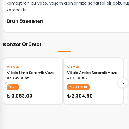
kamaştıran bu vazo, yaşam alanlarınıza sanatsal bir dokunu
katacaktır.
Ürün Özellikleri
Benzer Ürünler
‹
›
‹
›
VITALE
VITALE
Vitale Lima Seramik Vazo
Vitale Andra Seramik Vazo
AK.GW0055
AK.HJ0007
‹
›
%20
%20 + %10
₺ 3.083,03
₺ 2.304,90