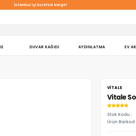
a Duvar Kağıtlarında online özel %10 indirim!
İstanbul içi ücretsiz kargo!
KE
DUVAR KAĞIDI
AYDINLATMA
EV A
VITALE
Vitale S
Stok Kodu
Ürün Barkod