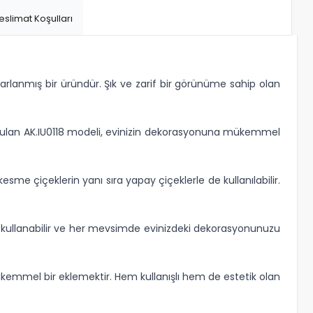
eslimat Koşulları
arlanmış bir üründür. Şık ve zarif bir görünüme sahip olan
e sunulan AK.IU0118 modeli, evinizin dekorasyonuna mükemmel
kesme çiçeklerin yanı sıra yapay çiçeklerle de kullanılabilir.
a kullanabilir ve her mevsimde evinizdeki dekorasyonunuzu
ükemmel bir eklemektir. Hem kullanışlı hem de estetik olan