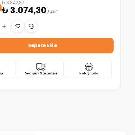
₺ 3.842,87
₺ 3.074,30
/ ADT
ip
Değişim Garantisi
Kolay İade