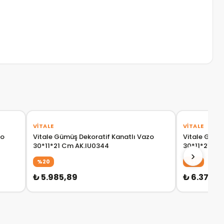
VITALE
VITALE
zo
Vitale Gümüş Dekoratif Kanatlı Vazo
Vitale Gold 
30*11*21 Cm AK.IU0344
30*11*21 Cm
›
%20
%20
₺ 5.985,89
₺ 6.377,5