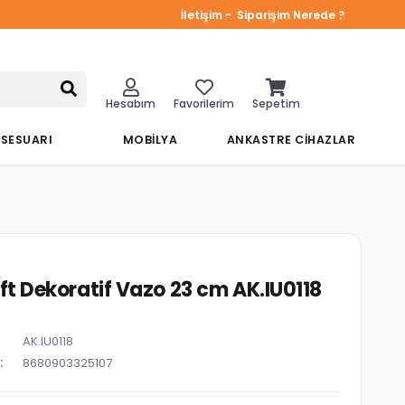
İletişim -
Siparişim Nerede ?
Hesabım
Favorilerim
Sepetim
KSESUARI
MOBİLYA
ANKASTRE CİHAZLAR
oft Dekoratif Vazo 23 cm AK.IU0118
AK.IU0118
8680903325107