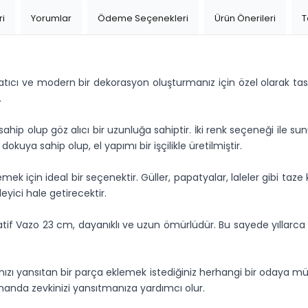
ri
Yorumlar
Ödeme Seçenekleri
Ürün Önerileri
T
ratıcı ve modern bir dekorasyon oluşturmanız için özel olarak tas
.
 sahip olup göz alıcı bir uzunluğa sahiptir. İki renk seçeneği il
uya sahip olup, el yapımı bir işçilikle üretilmiştir.
ek için ideal bir seçenektir. Güller, papatyalar, laleler gibi taze 
eyici hale getirecektir.
ratif Vazo 23 cm, dayanıklı ve uzun ömürlüdür. Bu sayede yıllarc
ınızı yansıtan bir parça eklemek istediğiniz herhangi bir odaya m
nda zevkinizi yansıtmanıza yardımcı olur.