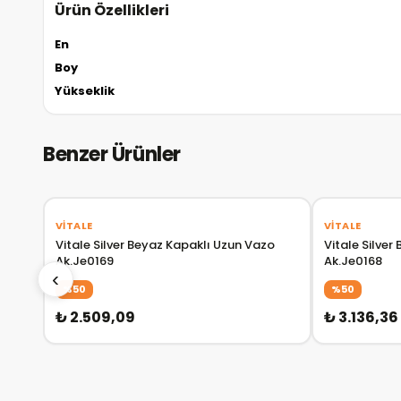
Ürün Özellikleri
En
Boy
Yükseklik
Benzer Ürünler
VITALE
VITALE
Vitale Silver Beyaz Kapaklı Uzun Vazo
Vitale Silver Beyaz Kapaklı Uzun Vazo
Ak.Je0169
Ak.Je0168
‹
%50
%50
₺ 2.509,09
₺ 3.136,36