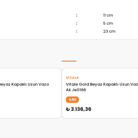
:
11 cm
:
5 cm
:
23 cm
VITALE
Vitale Gold Beyaz Kapaklı Uzun Va
Ak.Je0166
%50
₺ 3.136,36