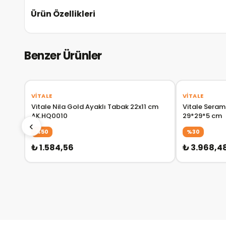
Ürün Özellikleri
Benzer Ürünler
‹
›
VITALE
VITALE
Vitale Nila Gold Ayaklı Tabak 22x11 cm
Vitale Seram
AK.HQ0010
29*29*5 cm
‹
%50
%30
₺ 1.584,56
₺ 3.968,4