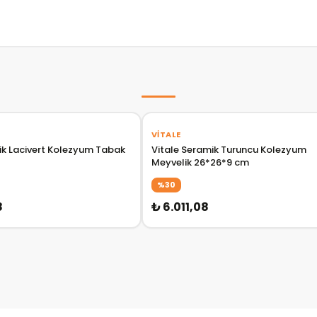
VITALE
ik Lacivert Kolezyum Tabak
Vitale Seramik Turuncu Kolezyum
Meyvelik 26*26*9 cm
%30
8
₺ 6.011,08