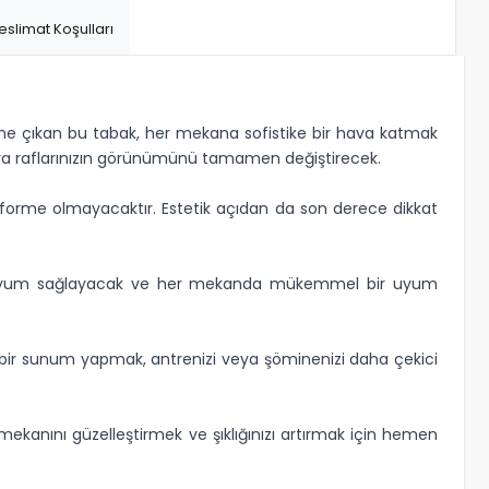
eslimat Koşulları
 öne çıkan bu tabak, her mekana sofistike bir hava katmak
 veya raflarınızın görünümünü tamamen değiştirecek.
deforme olmayacaktır. Estetik açıdan da son derece dikkat
zevke uyum sağlayacak ve her mekanda mükemmel bir uyum
k bir sunum yapmak, antrenizi veya şöminenizi daha çekici
ç mekanını güzelleştirmek ve şıklığınızı artırmak için hemen