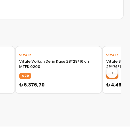
VITALE
VITALE
Vitale Volkan Derin Kase 28*28*16 cm
Vitale Sera
MTFK.0200
26*26*11 cm
›
%20
%30
₺ 6.376,70
₺ 4.461,6