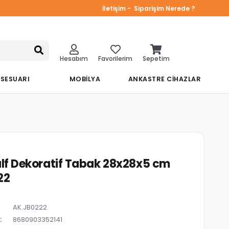
İletişim -
Siparişim Nerede ?
Hesabım
Favorilerim
Sepetim
KSESUARI
MOBİLYA
ANKASTRE CİHAZLAR
alf Dekoratif Tabak 28x28x5 cm
22
AK.JB0222
8680903352141