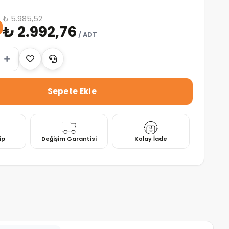
₺ 5.985,52
₺ 2.992,76
/ ADT
ip
Değişim Garantisi
Kolay İade