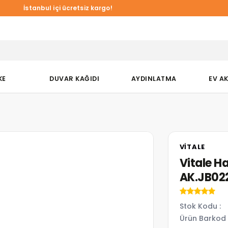
İstanbul içi ücretsiz kargo!
KE
DUVAR KAĞIDI
AYDINLATMA
EV A
VITALE
Vitale H
AK.JB02
Stok Kodu
Ürün Barkod