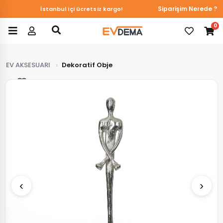
Du&Ka Duvar Kağıtlarında online özel %10 indirim!
Siparişim Nerede ?
İstanbul içi ücretsiz kargo!
0
EV AKSESUARI
Dekoratif Obje
Favorilerim
‹
›