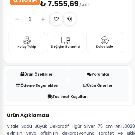
%50 İndirim
₺ 7.555,69
/ ADT
Kolay Takip
Değişim Garantisi
Kolay İade
Ürün Özellikleri
Yorumlar
Ödeme Seçenekleri
Ürün Önerileri
Teslimat Koşulları
Ürün Açıklaması
Vitale Sadu Büyük Dekoratif Figür Silver 75 cm AK.IJ0028
evinizin veya ofisinizin dekorasyonuna zarafet ve şıklı