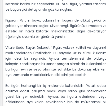
katacak harika bir seçenektir. Bu özel figür, yaratıcı tasarım
ve büyüleyici detaylarıyla göz kamaştırır.
Figürün 75 cm boyu, odanın her köşesinde dikkat çekici bi
şekilde yer almasını sağlar. Silver rengi, figürünüze modern v
estetik bir hava katarak mekanınızdaki diğer dekorasyo
öğeleriyle uyumlu bir görüntü yaratır.
Vitale Sadu Büyük Dekoratif Figür, yüksek kaliteli ve dayanıkl
malzemelerden üretilmiştir. Bu sayede uzun süreli kullanı
için ideal bir seçimdir. Ayrıca temizlenmesi de oldukç
kolaydır. Kendi başına bir sanat parçası olarak da kullanılabile
bu figür, evinize veya ofisinize sofistike bir dokunuş eklerke
aynı zamanda misafirlerinizin dikkatini çekecektir.
Bu figür, herhangi bir iç mekanda kullanılabilir. Yatak odası
oturma odası, çalışma odası veya salon gibi mekanlard
güzel bir yer edinebilir. Ayrıca, bu figürü evlerinden vey
ofislerinden ayrı kalan sevdikleriniz için de mükemmel bi