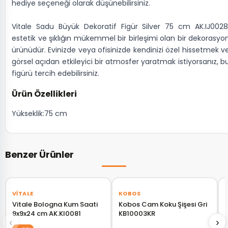
hediye seçeneği olarak düşünebilirsiniz.
Vitale Sadu Büyük Dekoratif Figür Silver 75 cm AK.IJ0028
estetik ve şıklığın mükemmel bir birleşimi olan bir dekorasyo
ürünüdür. Evinizde veya ofisinizde kendinizi özel hissetmek v
görsel açıdan etkileyici bir atmosfer yaratmak istiyorsanız, b
figürü tercih edebilirsiniz.
Ürün Özellikleri
Yükseklik:75 cm
Benzer Ürünler
‹
›
VITALE
KOBOS
Vitale Bologna Kum Saati
Kobos Cam Koku Şişesi Gri
9x9x24 cm AK.KI0081
KB10003KR
‹
›