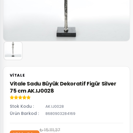
VITALE
Vitale Sadu Büyük Dekoratif Figür Silver
75 cm AK.IJ0028
Stok Kodu
AK.IJ0028
Ürün Barkod
8680903284169
₺ 15.111,37