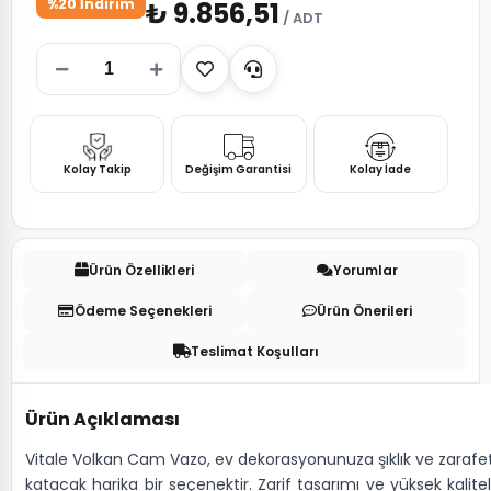
%20 İndirim
₺ 9.856,51
/ ADT
Kolay Takip
Değişim Garantisi
Kolay İade
Ürün Özellikleri
Yorumlar
Ödeme Seçenekleri
Ürün Önerileri
Teslimat Koşulları
Ürün Açıklaması
Vitale Volkan Cam Vazo, ev dekorasyonunuza şıklık ve zarafe
katacak harika bir seçenektir. Zarif tasarımı ve yüksek kalitel