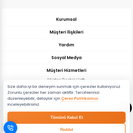
Kurumsal
Müşteri İlişkileri
Yardım
Sosyal Medya
Müşteri Hizmetleri
Müşteri Destek Hattı
Size daha iyi bir deneyim sunmak için çerezler kullanıyoruz.
444 51 26
Zorunlu çerezler her zaman aktiftir. Tercihlerinizi
Müşteri Destek Maili
düzenleyebilir, detaylar için
Çerez Politikamızı
musteri@evdema.com
inceleyebilirsiniz.
Whatsapp Destek Hattı
Tümünü Kabul Et
05382788510
Reddet