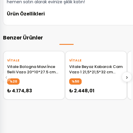
hemen satın alarak evinize şıklık katın!
Ürün Özellikleri
Benzer Ürünler
VITALE
VITALE
Vitale Bologna Mavi İnce
Vitale Beyaz Kabarcık Cam
Belli Vazo 20*10*27.5 cm
Vazo 1 21,5*21,5*32 cm
‹
›
AK.KI0003
AK.JK0029
%20
%50
₺ 4.174,83
₺ 2.448,01