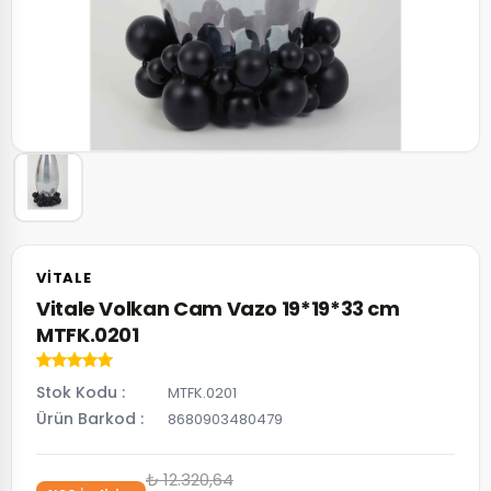
VITALE
Vitale Volkan Cam Vazo 19*19*33 cm
MTFK.0201
Stok Kodu
MTFK.0201
Ürün Barkod
8680903480479
₺ 12.320,64