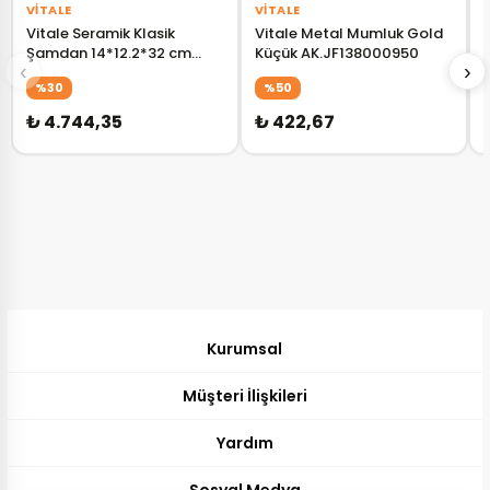
VITALE
VITALE
Vitale Seramik Klasik
Vitale Metal Mumluk Gold
Şamdan 14*12.2*32 cm
Küçük AK.JF138000950
‹
›
AK.KD0077
%30
%50
₺ 4.744,35
₺ 422,67
Kurumsal
Müşteri İlişkileri
Yardım