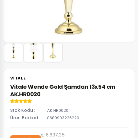
VITALE
Vitale Wende Gold Şamdan 13x54 cm
AK.HR0020
Stok Kodu
AK.HR0020
Ürün Barkod
8680903226220
₺ 6.837,35