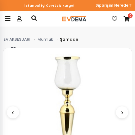
Siparişim Nerede ?
İstanbul içi ücretsiz kargo!
0
EV AKSESUARI
Mumluk
Şamdan
Favorilerim
‹
›