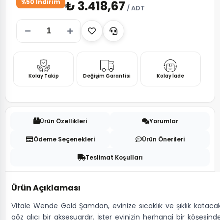
%50 İndirim
₺ 3.418,67
/ ADT
Kolay Takip
Değişim Garantisi
Kolay İade
Ürün Özellikleri
Yorumlar
Ödeme Seçenekleri
Ürün Önerileri
Teslimat Koşulları
Ürün Açıklaması
Vitale Wende Gold Şamdan, evinize sıcaklık ve şıklık kataca
göz alıcı bir aksesuardır. İster evinizin herhangi bir köşesind