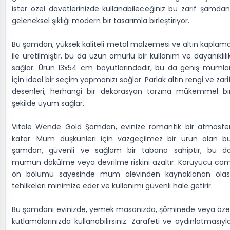
ister özel davetlerinizde kullanabileceğiniz bu zarif şamdan
geleneksel şıklığı modern bir tasarımla birleştiriyor.
Bu şamdan, yüksek kaliteli metal malzemesi ve altın kaplam
ile üretilmiştir, bu da uzun ömürlü bir kullanım ve dayanıklılı
sağlar. Ürün 13x54 cm boyutlarındadır, bu da geniş mumla
için ideal bir seçim yapmanızı sağlar. Parlak altın rengi ve zari
desenleri, herhangi bir dekorasyon tarzına mükemmel bi
şekilde uyum sağlar.
Vitale Wende Gold Şamdan, evinize romantik bir atmosfe
katar. Mum düşkünleri için vazgeçilmez bir ürün olan b
şamdan, güvenli ve sağlam bir tabana sahiptir, bu d
mumun dökülme veya devrilme riskini azaltır. Koruyucu ca
ön bölümü sayesinde mum alevinden kaynaklanan olas
tehlikeleri minimize eder ve kullanımı güvenli hale getirir.
Bu şamdanı evinizde, yemek masanızda, şöminede veya öze
kutlamalarınızda kullanabilirsiniz. Zarafeti ve aydınlatmasıyl